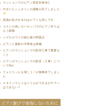
マンションでのピアノ防音対策№1
中古ベヒシュタインの調整が完了しました
意識が拡大するのはピアノも同じです
コストの高いヨーロッパでのピアノ作りは
もう困難
シゲルカワイの納入後の問題点
ピアノと最新の半導体は両極
ピアノのマンションでの防音工事で重要な
こと
ピアノのマンションでの防音（工事）につ
いて№1
フォイリッヒを弾こう！が無事終了しまし
た
スタインウェイはトリルができるがヤマハ
はできない？