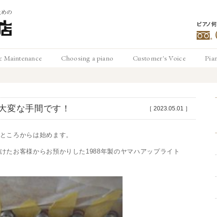
ピアノ
豊
& Maintenance
Choosing a piano
Customer's Voice
Pia
メンテナンス
ピアノの選び方
お客様の声
ピ
松
大変な手間です！
［
2023.05.01
］
ところからは始めます。
けたお客様からお預かりした1988年製のヤマハアップライト