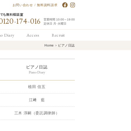
お問い合わせ
/
無料資料請求
何でも無料相談室
0120-174-016
営業時間 10:00～19:00
定休日 月･火曜日
no Diary
Access
Recruit
Home
>
ピアノ日誌
アノ日誌
アクセス
求人情報
ピアノ日誌
Piano Diary
植田 信五
江﨑 藍
三木 淳嗣（委託調律師）