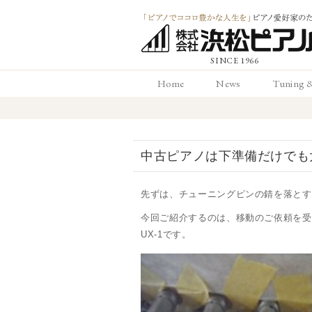
「ピアノでココロ
Home
News
Tuning 
かな人生を」ピアノ
ホーム
お知らせ
調律と
愛好家のための 浜
中古ピアノは下準備だけでも
ピアノ店
先ずは、チューニングピンの錆を落とす
今回ご紹介するのは、移動のご依頼を受
UX-1です。